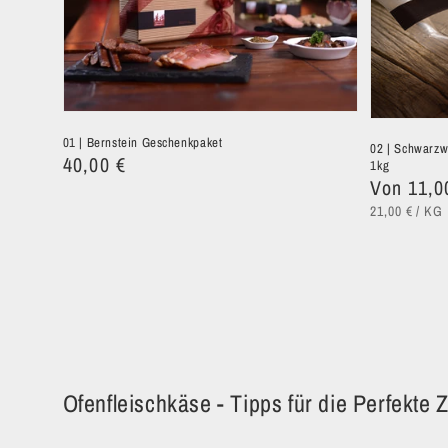
01 | Bernstein Geschenkpaket
02 | Schwarzwä
Normaler
40,00 €
1kg
Normaler
Von 11,0
Preis
GRUNDPREI
PR
Preis
21,00 €
/
KG
Ofenfleischkäse - Tipps für die Perfekte 