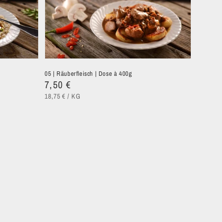
05 | Räuberfleisch | Dose à 400g
Normaler
7,50 €
GRUNDPREIS
PRO
Preis
18,75 €
/
KG