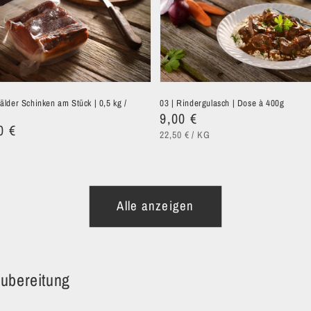
lder Schinken am Stück | 0,5 kg /
03 | Rindergulasch | Dose à 400g
Normaler
9,00 €
0 €
GRUNDPREIS
PRO
Preis
22,50 €
/
KG
S
O
Alle anzeigen
Zubereitung